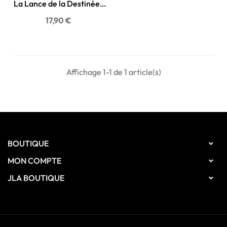
La Lance de la Destinée -
DVD
Prix
17,90 €
Affichage 1-1 de 1 article(s)
BOUTIQUE

MON COMPTE

JLA BOUTIQUE
