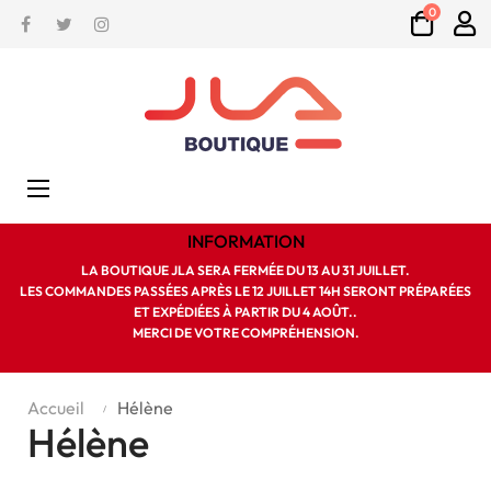
0
Facebook
Twitter
Instagram
Basculer
☰
la
navigation
INFORMATION
LA BOUTIQUE JLA SERA FERMÉE DU 13 AU 31 JUILLET.
LES COMMANDES PASSÉES APRÈS LE 12 JUILLET 14H SERONT PRÉPARÉES
ET EXPÉDIÉES À PARTIR DU 4 AOÛT..
MERCI DE VOTRE COMPRÉHENSION.
Accueil
Hélène
Hélène