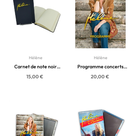
Hélène
Hélène
Carnet de note noir
Programme concerts
Hélène
Marigny 2025
Prix
Prix
15,00 €
20,00 €