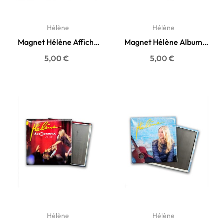
Hélène
Hélène
Magnet Hélène Affiche
Magnet Hélène Album
Olympia 2012
"Tourner la page"
Prix
Prix
5,00 €
5,00 €
Hélène
Hélène