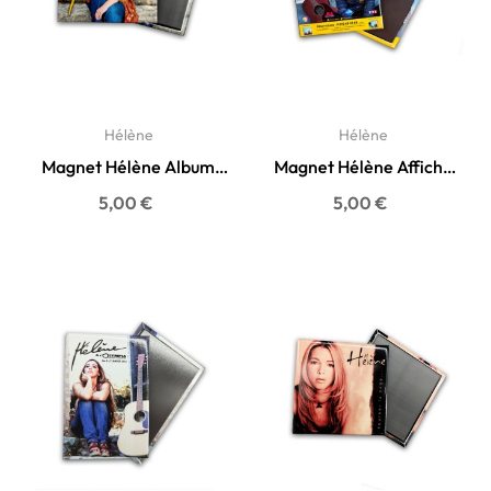
Hélène
Hélène
Magnet Hélène Album
Magnet Hélène Affiche
2024
Olympia 2016
Prix
Prix
5,00 €
5,00 €