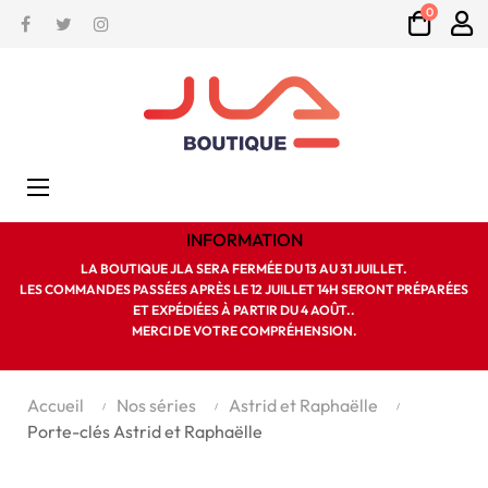
0
Facebook
Twitter
Instagram
Basculer
☰
la
navigation
INFORMATION
LA BOUTIQUE JLA SERA FERMÉE DU 13 AU 31 JUILLET.
LES COMMANDES PASSÉES APRÈS LE 12 JUILLET 14H SERONT PRÉPARÉES
ET EXPÉDIÉES À PARTIR DU 4 AOÛT..
MERCI DE VOTRE COMPRÉHENSION.
Accueil
Nos séries
Astrid et Raphaëlle
Porte-clés Astrid et Raphaëlle