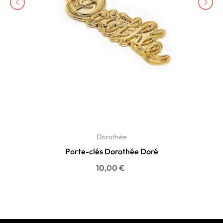
‹
›
Dorothée
Porte-clés Dorothée Doré
Prix
10,00 €