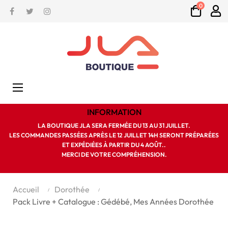
0
Facebook
Twitter
Instagram
Basculer
☰
la
navigation
INFORMATION
LA BOUTIQUE JLA SERA FERMÉE DU 13 AU 31 JUILLET.
LES COMMANDES PASSÉES APRÈS LE 12 JUILLET 14H SERONT PRÉPARÉES
ET EXPÉDIÉES À PARTIR DU 4 AOÛT..
MERCI DE VOTRE COMPRÉHENSION.
Accueil
Dorothée
Pack Livre + Catalogue : Gédébé, Mes Années Dorothée